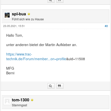
spl-bua
Fühlt sich wie zu Hause
23.05.2021, 15:51
#2
Hallo Tom,
unter anderen bietet der Martin Aufkleber an.
https://www.trac-
technik.de/Forum/member...on=profile
&uid=11508
MFG
Berni
tom-1300
Stammgast