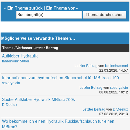
«
Ein Thema zurück
|
Ein Thema vor
»
Möglicherweise verwandte Themen…
Thema / Verfasser
Letzter Beitrag
Aufkleber Hydraulik
fahrervom1500er
Letzter Beitrag
von
Kettenhummel
22.03.2026, 14:57
Informationen zum hydraulischen Steuerhebel für MB-trac 1100
sezeryalcin
Letzter Beitrag
von
sezeryalcin
08.08.2022, 10:12
Suche Aufkleber Hydraulik MBtrac 700k
DrDeelux
Letzter Beitrag
von
DrDeelux
07.02.2018, 23:13
Wo bekomme ich einen Hydraulik Rücklaufschlauch für einen
MBtrac?