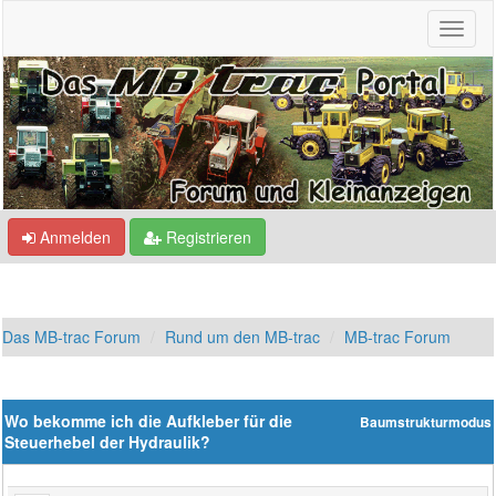
Anmelden
Registrieren
Das MB-trac Forum
Rund um den MB-trac
MB-trac Forum
Wo bekomme ich die Aufkleber für die
Baumstrukturmodus
Steuerhebel der Hydraulik?