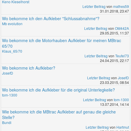
Keno Kieselhorst
Letzter Beitrag
von
mathes59
31.01.2018, 23:47
Wo bekomme ich den Aufkleber "Schlussabnahme"?
Mb evolution
Letzter Beitrag
von
OM442A
29.05.2015, 11:37
Wo bekomme ich die Motorhauben Aufkleber für meinen MBtrac
65/70
Klaus_65/70
Letzter Beitrag
von
Teufel73
24.04.2015, 22:17
Wo bekomme ich Aufkleber?
JosefD
Letzter Beitrag
von
JosefD
23.03.2015, 08:54
Wo bekomme ich die Aufkleber für die original Unterlegkeile?
tom-1300
Letzter Beitrag
von
tom-1300
13.07.2014, 14:14
Wie bekomme ich die MBtrac Aufkleber auf genau die gleiche
Stelle?
Bundi
Letzter Beitrag
von
Hartmut