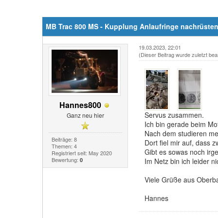
MB Trac 800 MS - Kupplung Anlaufringe nachrüste
19.03.2023, 22:01
(Dieser Beitrag wurde zuletzt bea
Hannes800
Servus zusammen.
Ganz neu hier
Ich bin gerade beim Mo
Nach dem studieren mein
Beiträge: 8
Dort fiel mir auf, dass
Themen: 4
Gibt es sowas noch irg
Registriert seit: May 2020
Bewertung:
0
Im Netz bin ich leider 
Viele Grüße aus Oberb
Hannes