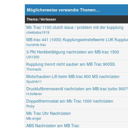
Möglicherweise verwandte Themen…
Thema / Verfasser
Mb Trac 1100 clutch issue / problem mit der kupplung
cilekbaba1919
MB-trac 441 (1000) Kupplungseinstellwerte LUK Kupplu
hundmb-trac
3-Pkt Heckbetätigung nachrüsten am MB-trac 1500
Ulli1300
Kupplung trennt nicht sauber am MB Trac 900SS
ThomasS.
Motorhauben-Lift beim MB-trac 800 MS nachrüsten
Sputnik11
Druckluftbremsventil nachrüsten am MB-trac turbo 900?
H.Ketterer
Doppelthermostat am Mb Trac 1000 nachrüsten
Roby
Mb Trac Uhr Nachrüsten
Mb-engel
ABS Nachrüsten am MB Trac