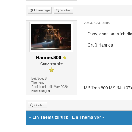
Homepage
Suchen
20.03.2023, 09:53
Okay, dann kann ich di
Gruß Hannes
Hannes800
Ganz neu hier
Beiträge: 8
Themen: 4
Registriert seit: May 2020
MB-Trac 800 MS BJ. 197
Bewertung:
0
Suchen
«
Ein Thema zurück
|
Ein Thema vor
»