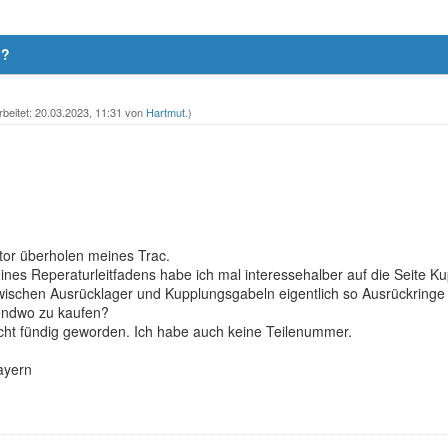
n?
rbeitet: 20.03.2023, 11:31 von
Hartmut
.)
tor überholen meines Trac.
es Reperaturleitfadens habe ich mal interessehalber auf die Seite Kup
 zwischen Ausrücklager und Kupplungsgabeln eigentlich so Ausrückringe /
endwo zu kaufen?
nicht fündig geworden. Ich habe auch keine Teilenummer.
ayern