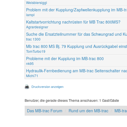
Weisbiersiggi
Problem mit der Kupplung/Zapfwellenkupplung im MB-t
lampl
Kaltstartvorrichtung nachrüsten für MB Trac 800MS?
Agrardesigner
Suche die Ersatzteilnummer für das Schwungrad und K
trac 1300
Mb trac 800 MS Bj. 79 Kupplung und Ausrückgabel einst
TomTurbo19
Probleme mit der Kupplung im MB-trac 800
nk95
Hydraulik-Fernbedienung am MB-trac Seitenschalter na
Michi71
Druckversion anzeigen
Benutzer, die gerade dieses Thema anschauen: 1 Gast/Gäste
Das MB-trac Forum
Rund um den MB-trac
MB-tr