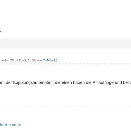
4
rbeitet: 20.03.2023, 10:56 von
OM442A
.)
gen der Kupplungsautomaten, die einen haben die Anlaufringe und bei
mdofree.com/