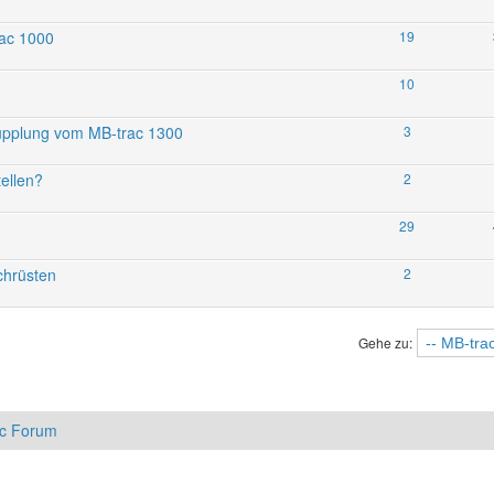
rac 1000
19
10
upplung vom MB-trac 1300
3
ellen?
2
29
chrüsten
2
Gehe zu:
ac Forum