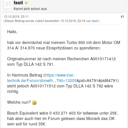
fasti
Kennt sich schon aus
15.10.2019, 23:11
#1
(Dieser Beitrag wurde zuletzt bearbeitet: 15.10.2019, 23:19 von
fasti
.)
Hallo,
hab vor demnächst mal meinem Turbo 900 mit dem Motor OM
314 A/ 314.970 neue Einspritzdüsen zu spendieren.
Originalnummer ist nach meinen Recherchen A0010171412
vom Typ DLLA 142 S 791.
In Hartmuts Beitrag (
https://www.trac-
technik.de/Forum/showth...?tid=13205
&pid=84791#pid84791)
steht jedoch A0010171512 vom Typ DLLA 142 S 792 wäre
richtig.
Welche nun?
Bosch Equivalent wäre 0 433 271 403 für teilweise unter 25€,
hab aber auch hier im Forum gelesen dass Monark das OK
sein soll für rund 35€.