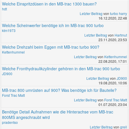
Welche Einspritzdüsen in den MB-trac 1300 bauen?
hdt
Letzter Beitrag
von
turbo harry
16.12.2020, 22:48
Welche Scheinwerfer benötige ich im MB-trac 900 turbo
ktm1973
Letzter Beitrag
von
Hartmut
23.11.2020, 23:53
Welche Drehzahl beim Eggen mit MB-trac turbo 900?
Kettenhummel
Letzter Beitrag
von
Kettenhummel
22.08.2020, 17:01
Welche Fronthydraulikzylinder gehören in den MB-trac 900 turbo
JD900
Letzter Beitrag
von
JD900
19.08.2020, 10:06
MB-trac 800 umrüsten auf 900? Was benötige ich für Bauteile?
Forst Trac Matt
Letzter Beitrag
von
Forst Trac Matt
01.07.2020, 23:04
Benötige Detail Aufnahmen wie die Hinterachse vom MB-trac
800MS angeschraubt wird
pradentso
Letzter Beitrag
von
greil