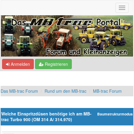
Anmelden
Registrieren
Das MB-trac Forum
Rund um den MB-trac
MB-trac Forum
Welche Einspritzdüsen benötige ich am MB-
Baumstrukturmodus
trac Turbo 900 (OM 314 A/ 314.970)