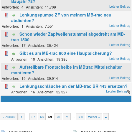
Baujahr 78?
4
11.709
Lenkungspumpe ZF von meinem MB-trac neu
abdichten?
1
7.551
Schon wieder Zapfwellenstummel abgedreht am MB-
trac 1500
17
36.424
Gibt es am MB-trac 800 eine Hauptsicherung?
10
19.385
Aufstellbare Frontscheibe im MBtrac Mittelschalter
montieren?
19
39.914
Lenkungsschläuche an der MB-trac BR 443 ersetzen?
16
32.327
« Zurück
1
…
67
68
70
71
…
380
Weiter »
69
Neue Beiträge
Keine neuen Beiträge