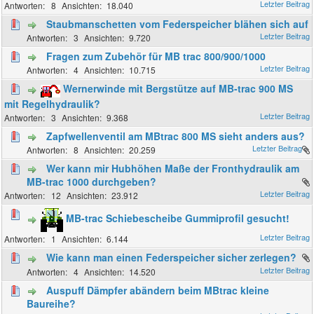
8
18.040
Staubmanschetten vom Federspeicher blähen sich auf
3
9.720
Fragen zum Zubehör für MB trac 800/900/1000
4
10.715
Wernerwinde mit Bergstütze auf MB-trac 900 MS
mit Regelhydraulik?
3
9.368
Zapfwellenventil am MBtrac 800 MS sieht anders aus?
8
20.259
Wer kann mir Hubhöhen Maße der Fronthydraulik am
MB-trac 1000 durchgeben?
12
23.912
MB-trac Schiebescheibe Gummiprofil gesucht!
1
6.144
Wie kann man einen Federspeicher sicher zerlegen?
4
14.520
Auspuff Dämpfer abändern beim MBtrac kleine
Baureihe?