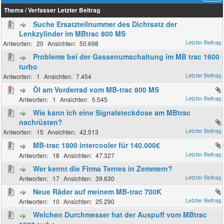
Thema
/
Verfasser
Letzter Beitrag
Suche Ersatzteilnummer des Dichtsatz der
Lenkzylinder im MBtrac 800 MS
20
50.698
Probleme bei der Gassenumschaltung im MB trac 1600
turbo
1
7.454
Öl am Vorderrad vom MB-trac 800 MS
1
5.545
Wie kann ich eine Signalsteckdose am MBtrac
nachrüsten?
15
42.513
MB-trac 1800 intercooler für 140.000€
18
47.327
Wer kennt die Firma Ternes in Zemmern?
17
39.630
Neue Räder auf meinem MB-trac 700K
10
25.290
Welchen Durchmesser hat der Auspuff vom MBtrac