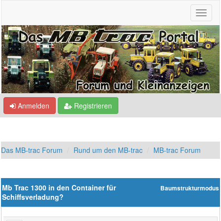
Anmelden
Registrieren
Das MB-trac Forum
Rund um den MB-trac
MB-trac Forum
Mb Trac 1300 in den Container für
Baumstrukturmodus
Schiffsverladung?