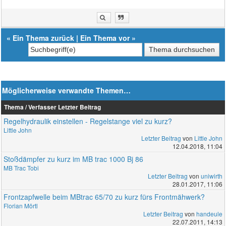
«
Ein Thema zurück
|
Ein Thema vor
»
Möglicherweise verwandte Themen…
Thema / Verfasser
Letzter Beitrag
Regelhydraulik einstellen - Regelstange viel zu kurz?
Little John
Letzter Beitrag
von
Little John
12.04.2018, 11:04
Stoßdämpfer zu kurz im MB trac 1000 Bj 86
MB Trac Tobi
Letzter Beitrag
von
uniwirth
28.01.2017, 11:06
Frontzapfwelle beim MBtrac 65/70 zu kurz fürs Frontmähwerk?
Florian Mörtl
Letzter Beitrag
von
handeule
22.07.2011, 14:13