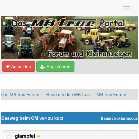
Anmelden
Registrieren
Das MB-trac Forum
Rund um den MB-trac
MB-trac Forum
Gasweg beim OM 364 zu kurz
Baumstrukturmodus
glampfei