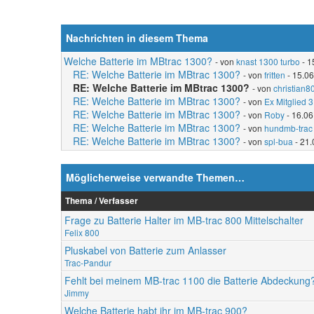
Nachrichten in diesem Thema
Welche Batterie im MBtrac 1300?
- von
knast 1300 turbo
- 1
RE: Welche Batterie im MBtrac 1300?
- von
fritten
- 15.06
RE: Welche Batterie im MBtrac 1300?
- von
christian8
RE: Welche Batterie im MBtrac 1300?
- von
Ex Mitglied 3
RE: Welche Batterie im MBtrac 1300?
- von
Roby
- 16.06
RE: Welche Batterie im MBtrac 1300?
- von
hundmb-trac
RE: Welche Batterie im MBtrac 1300?
- von
spl-bua
- 21.
Möglicherweise verwandte Themen…
Thema / Verfasser
Frage zu Batterie Halter im MB-trac 800 Mittelschalter
Felix 800
Pluskabel von Batterie zum Anlasser
Trac-Pandur
Fehlt bei meinem MB-trac 1100 die Batterie Abdeckung
Jimmy
Welche Batterie habt ihr im MB-trac 900?