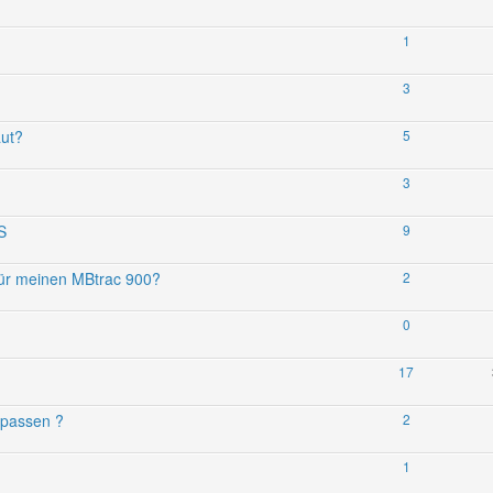
1
3
aut?
5
3
S
9
für meinen MBtrac 900?
2
0
17
 passen ?
2
1