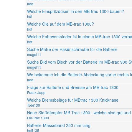
fasti
Welche Einspritzdüsen in den MB-trac 1300 bauen?
hdt
Welche Öle auf dem MB-trac 1300?
hdt
Welche Fahrwerksfeder ist in einem MB-trac 1300 verb
hdt
Suche Maße der Hakenschraube für die Batterie
mugel11
Suche Bild vom Blech vor der Batterie im MB-trac 900 S
mugel11
Wo bekomme ich die Batterie-Abdeckung vorne rechts 
fasti
Frage zur Batterie und Bremse am MB-trac 1300
Franz-Jupp
Welche Bremsbeläge für MBtrac 1300 Knicknase
Tobi130
Neue Stoßdämpfer MB Trac 1300 , welche sind gut und
Flo-Trac 1300
Batterie-Masseband 250 mm lang
heli135