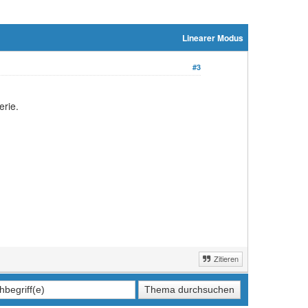
Linearer Modus
#3
erie.
Zitieren