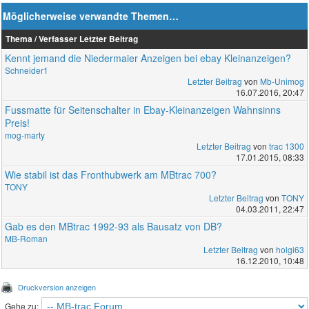
Möglicherweise verwandte Themen…
Thema / Verfasser
Letzter Beitrag
Kennt jemand die Niedermaier Anzeigen bei ebay Kleinanzeigen?
Schneider1
Letzter Beitrag
von
Mb-Unimog
16.07.2016, 20:47
Fussmatte für Seitenschalter in Ebay-Kleinanzeigen Wahnsinns
Preis!
mog-marty
Letzter Beitrag
von
trac 1300
17.01.2015, 08:33
Wie stabil ist das Fronthubwerk am MBtrac 700?
TONY
Letzter Beitrag
von
TONY
04.03.2011, 22:47
Gab es den MBtrac 1992-93 als Bausatz von DB?
MB-Roman
Letzter Beitrag
von
holgi63
16.12.2010, 10:48
Druckversion anzeigen
Gehe zu: