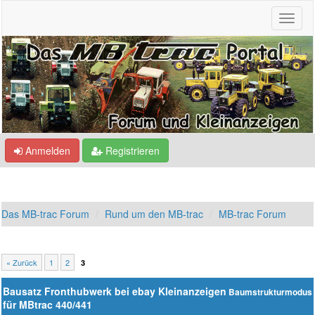
Anmelden
Registrieren
Das MB-trac Forum
Rund um den MB-trac
MB-trac Forum
« Zurück
1
2
3
Bausatz Fronthubwerk bei ebay Kleinanzeigen
Baumstrukturmodus
für MBtrac 440/441