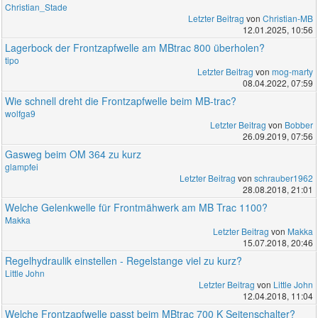
Christian_Stade
Letzter Beitrag
von
Christian-MB
12.01.2025, 10:56
Lagerbock der Frontzapfwelle am MBtrac 800 überholen?
tipo
Letzter Beitrag
von
mog-marty
08.04.2022, 07:59
Wie schnell dreht die Frontzapfwelle beim MB-trac?
wolfga9
Letzter Beitrag
von
Bobber
26.09.2019, 07:56
Gasweg beim OM 364 zu kurz
glampfei
Letzter Beitrag
von
schrauber1962
28.08.2018, 21:01
Welche Gelenkwelle für Frontmähwerk am MB Trac 1100?
Makka
Letzter Beitrag
von
Makka
15.07.2018, 20:46
Regelhydraulik einstellen - Regelstange viel zu kurz?
Little John
Letzter Beitrag
von
Little John
12.04.2018, 11:04
Welche Frontzapfwelle passt beim MBtrac 700 K Seitenschalter?