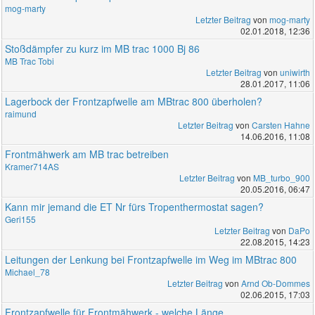
mog-marty
Letzter Beitrag
von
mog-marty
02.01.2018, 12:36
Stoßdämpfer zu kurz im MB trac 1000 Bj 86
MB Trac Tobi
Letzter Beitrag
von
uniwirth
28.01.2017, 11:06
Lagerbock der Frontzapfwelle am MBtrac 800 überholen?
raimund
Letzter Beitrag
von
Carsten Hahne
14.06.2016, 11:08
Frontmähwerk am MB trac betreiben
Kramer714AS
Letzter Beitrag
von
MB_turbo_900
20.05.2016, 06:47
Kann mir jemand die ET Nr fürs Tropenthermostat sagen?
Geri155
Letzter Beitrag
von
DaPo
22.08.2015, 14:23
Leitungen der Lenkung bei Frontzapfwelle im Weg im MBtrac 800
Michael_78
Letzter Beitrag
von
Arnd Ob-Dommes
02.06.2015, 17:03
Frontzapfwelle für Frontmähwerk - welche Länge