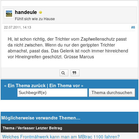
handeule
Fühlt sich wie zu Hause
22.07.2011, 14:13
#8
Hi, ist schon richtig, der Trichter vom Zapfwellenschutz passt
da nicht zwischen. Wenn du nur den gerippten Trichter
abmachst, passt das. Das Gelenk ist noch immer hinreichend
vor Hineingreifen geschützt. Grüsse Marcus
«
Ein Thema zurück
|
Ein Thema vor
»
Möglicherweise verwandte Themen…
Thema / Verfasser
Letzter Beitrag
Welches Frontmähwerk kann man am MBtrac 1100 fahren?