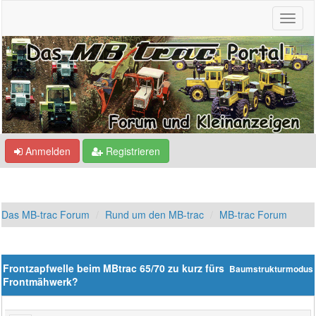
Anmelden
Registrieren
Das MB-trac Forum
Rund um den MB-trac
MB-trac Forum
Frontzapfwelle beim MBtrac 65/70 zu kurz fürs
Baumstrukturmodus
Frontmähwerk?