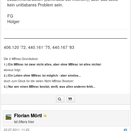
kein unlösbares Problem sein.
FG
Holger
406.120 '72, 440.161 '75, 440.167 '83
Die 3 MBtrac-Grundsätze:
1.) Ein MBtrac ist zwar nicht alles, aber ohne MBtrac ist alles nichts!
woraus folgt:
2.) Ein Leben ohne MBtrac ist möglich - aber sinnlos...
doch zum Glück für die vielen Nicht MBtrac Besitzer:
3.) Nur wer einen MBtrac besitzt, weiß, was allen anderen fehlt...
Florian Mörtl
Ist öfters hier
22.07.2011, 11:23
#5