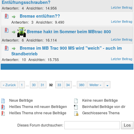
Entlüftungsschrauben?
4
14.956
Bremse entlüften??
3
9.490
Bremse hakt im Sommer beim MBtrac 800
6
16.114
Bremse im MB Trac 900 MS wird "weich" - auch im
Standbetrieb
10
15.755
« Zurück
1
…
30
31
33
34
…
380
Weiter »
32
Neue Beiträge
Keine neuen Beiträge
Heißes Thema mit neuen Beiträgen
Beinhaltet Beiträge von dir
Heißes Thema ohne neue Beiträge
Geschlossenes Thema
Dieses Forum durchsuchen: