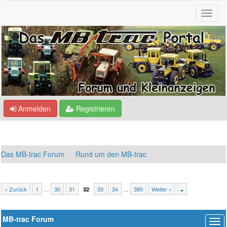
Anmelden
Registrieren
Das MB-trac Forum
Rund um den MB-trac
« Zurück
1
…
30
31
33
34
…
380
Weiter »
32
MB-trac Forum