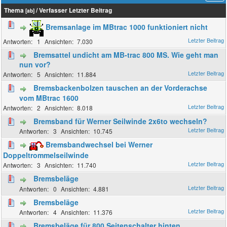
Thema
/
Verfasser
Letzter Beitrag
[
ab
]
Bremsanlage im MBtrac 1000 funktioniert nicht
1
7.030
Bremsattel undicht am MB-trac 800 MS. Wie geht man
nun vor?
5
11.884
Bremsbackenbolzen tauschen an der Vorderachse
vom MBtrac 1600
2
8.018
Bremsband für Werner Seilwinde 2x6to wechseln?
3
10.745
Bremsbandwechsel bei Werner
Doppeltrommelseilwinde
3
11.740
Bremsbeläge
0
4.881
Bremsbeläge
4
11.376
Bremsbeläge für 800 Seitenschalter hinten.